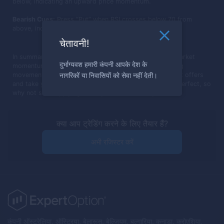
below, indicating an upward price momentum.
Bearish Cues:
Press “Put” when RSI crosses below 70 from
above, indicating a potential reversal to the downside.
चेतावनी!
In summary, RSI is a powerful tool that helps identify market
दुर्भाग्यवश हमारी कंपनी आपके देश के
momentum and potential entry or exit points by tracking
नागरिकों या निवासियों को सेवा नहीं देती।
movements within a 0-100 scale. Embrace the insights it offers
and take your trades to the next level. Practice makes perfect, so
why not start applying RSI in your trades today?
क्या आप ट्रेडिंग करने के लिए तैयार हैं?
अभी रजिस्टर करें
कंपनी ऑस्ट्रेलिया, ऑस्ट्रिया, बेलारूस, बेल्जियम, बुल्गारिया, कनाडा, क्रोएशिया,