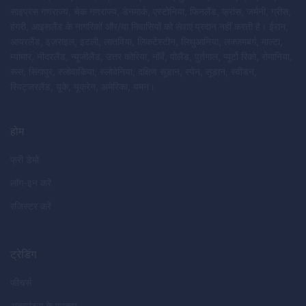
साइप्रस गणराज्य, चेक गणराज्य, डेनमार्क, एस्टोनिया, फिनलैंड, फ्रांस, जर्मनी, ग्रीस,
हंगरी, आइसलैंड के नागरिकों और/या निवासियों को सेवाएं प्रदान नहीं करती है। ईरान,
आयरलैंड, इज़राइल, इटली, लातविया, लिकटेंस्टीन, लिथुआनिया, लक्ज़मबर्ग, माल्टा,
म्यांमार, नीदरलैंड, न्यूजीलैंड, उत्तर कोरिया, नॉर्वे, पोलैंड, पुर्तगाल, प्यूर्टो रिको, रोमानिया,
रूस, सिंगापुर, स्लोवाकिया, स्लोवेनिया, दक्षिण सूडान, स्पेन, सूडान, स्वीडन,
स्विट्जरलैंड, यूके, यूक्रेन, अमेरिका, यमन।
होम
फ्री डेमो
लॉग-इन करें
रजिस्टर करें
ट्रेडिंग
फीचर्स
अकाउंट्स के प्रकार