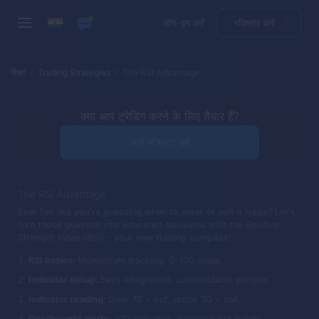
लॉग-इन करें
रजिस्टर करें
शिक्षा
Trading Strategies
The RSI Advantage
क्या आप ट्रेडिंग करने के लिए तैयार हैं?
अभी रजिस्टर करें
The RSI Advantage
Ever felt like you're guessing when to enter or exit a trade? Let's
turn those guesses into educated decisions with the Relative
Strength Index (RSI) – your new trading compass!
RSI basics:
Momentum tracking, 0-100 scale.
Indicator setup:
Easy integration, customizable periods.
Indicator reading:
Over 70 = put, under 30 = call.
Overbought alerts:
>70 indicates, potential put points.