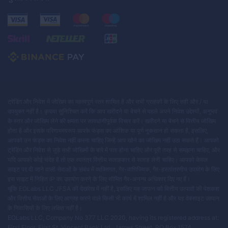
ट्रेडिंग और निवेश में जोखिम का महत्वपूर्ण स्तर शामिल है और सभी ग्राहकों के लिए सही और / या
उपयुक्त नहीं है। कृपया सुनिश्चित करें कि आप खरीदने या बेचने से पहले अपने निवेश उद्देश्यों, अनुभव
के स्तर और जोखिम लेने की क्षमता पर सावधानीपूर्वक विचार करें। खरीदने या बेचने से वित्तीय जोखिम
होता है और इसके परिणामस्वरूप आपके फंड्स का आंशिक या पूर्ण नुकसान हो सकता है, इसलिए,
आपको उन फंड्स का निवेश नहीं करना चाहिए जिन्हें आप खोने का जोखिम नहीं उठा सकते हैं। आपको
ट्रेडिंग और निवेश से जुड़े सभी जोखिमों के बारे में पता होना चाहिए और पूरी तरह से समझना चाहिए, और
यदि आपको कोई संदेह है तो एक स्वतंत्र वित्तीय सलाहकार से सलाह लेनी चाहिए। आपको केवल
साइट पर दी जाने वाली सेवाओं के संबंध में व्यक्तिगत, गैर-वाणिज्यिक, गैर-हस्तांतरणीय उपयोग के लिए
इस साइट में निहित IP का उपयोग करने के लिए सीमित गैर-अनन्य अधिकार दिए गए हैं।
चूंकि EOLabs LLC JFSA की देखरेख में नहीं है, इसलिए यह जापान को वित्तीय उत्पादों की पेशकश
और वित्तीय सेवाओं के लिए आग्रह करने वाले किसी भी कार्य में शामिल नहीं है और यह वेबसाइट जापान
के निवासियों के लिए लक्षित नहीं है।
EOLabs LLC, Company No 377 LLC 2020, having its registered address at:
First Floor, First St. Vincent Bank Ltd., James Street, PO Box 1574,