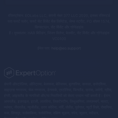
रजिस्ट्रेशन: EOLabs LLC, कंपनी नंबर 377 LLC 2020, इसका रजिस्टर्ड
पता फर्स्ट फ्लोर, फर्स्ट सेंट विंसेंट बैंक लिमिटेड, जेम्स स्ट्रीट, PO बॉक्स 1574,
किंग्सटाउन, सेंट विंसेंट और ग्रेनेडाइंस
है। मुख्यालय: HAR बिल्डिंग, जिंजर विलेज, बेलमोंट, सेंट विंसेंट और ग्रेनेडाइंस
VC0100
ईमेल पता
:
help@eo.support
कंपनी ऑस्ट्रेलिया, ऑस्ट्रिया, बेलारूस, बेल्जियम, बुल्गारिया, कनाडा, क्रोएशिया,
साइप्रस गणराज्य, चेक गणराज्य, डेनमार्क, एस्टोनिया, फिनलैंड, फ्रांस, जर्मनी, ग्रीस,
हंगरी, आइसलैंड के नागरिकों और/या निवासियों को सेवाएं प्रदान नहीं करती है। ईरान,
आयरलैंड, इज़राइल, इटली, लातविया, लिकटेंस्टीन, लिथुआनिया, लक्ज़मबर्ग, माल्टा,
म्यांमार, नीदरलैंड, न्यूजीलैंड, उत्तर कोरिया, नॉर्वे, पोलैंड, पुर्तगाल, प्यूर्टो रिको, रोमानिया,
रूस, सिंगापुर, स्लोवाकिया, स्लोवेनिया, दक्षिण सूडान, स्पेन, सूडान, स्वीडन,