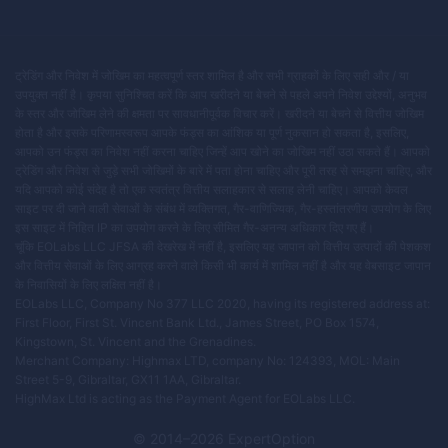
ट्रेडिंग और निवेश में जोखिम का महत्वपूर्ण स्तर शामिल है और सभी ग्राहकों के लिए सही और / या
उपयुक्त नहीं है। कृपया सुनिश्चित करें कि आप खरीदने या बेचने से पहले अपने निवेश उद्देश्यों, अनुभव
के स्तर और जोखिम लेने की क्षमता पर सावधानीपूर्वक विचार करें। खरीदने या बेचने से वित्तीय जोखिम
होता है और इसके परिणामस्वरूप आपके फंड्स का आंशिक या पूर्ण नुकसान हो सकता है, इसलिए,
आपको उन फंड्स का निवेश नहीं करना चाहिए जिन्हें आप खोने का जोखिम नहीं उठा सकते हैं। आपको
ट्रेडिंग और निवेश से जुड़े सभी जोखिमों के बारे में पता होना चाहिए और पूरी तरह से समझना चाहिए, और
यदि आपको कोई संदेह है तो एक स्वतंत्र वित्तीय सलाहकार से सलाह लेनी चाहिए। आपको केवल
साइट पर दी जाने वाली सेवाओं के संबंध में व्यक्तिगत, गैर-वाणिज्यिक, गैर-हस्तांतरणीय उपयोग के लिए
इस साइट में निहित IP का उपयोग करने के लिए सीमित गैर-अनन्य अधिकार दिए गए हैं।
चूंकि EOLabs LLC JFSA की देखरेख में नहीं है, इसलिए यह जापान को वित्तीय उत्पादों की पेशकश
और वित्तीय सेवाओं के लिए आग्रह करने वाले किसी भी कार्य में शामिल नहीं है और यह वेबसाइट जापान
के निवासियों के लिए लक्षित नहीं है।
EOLabs LLC, Company No 377 LLC 2020, having its registered address at:
First Floor, First St. Vincent Bank Ltd., James Street, PO Box 1574,
Kingstown, St. Vincent and the Grenadines.
Merchant Company: Highmax LTD, company No: 124393, MOL: Main
Street 5-9, Gibraltar, GX11 1AA, Gibraltar.
HighMax Ltd is acting as the Payment Agent for EOLabs LLC.
© 2014–
2026
ExpertOption