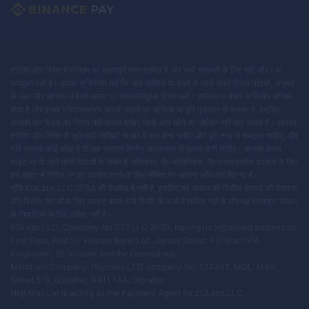
ट्रेडिंग और निवेश में जोखिम का महत्वपूर्ण स्तर शामिल है और सभी ग्राहकों के लिए सही और / या
उपयुक्त नहीं है। कृपया सुनिश्चित करें कि आप खरीदने या बेचने से पहले अपने निवेश उद्देश्यों, अनुभव
के स्तर और जोखिम लेने की क्षमता पर सावधानीपूर्वक विचार करें। खरीदने या बेचने से वित्तीय जोखिम
होता है और इसके परिणामस्वरूप आपके फंड्स का आंशिक या पूर्ण नुकसान हो सकता है, इसलिए,
आपको उन फंड्स का निवेश नहीं करना चाहिए जिन्हें आप खोने का जोखिम नहीं उठा सकते हैं। आपको
ट्रेडिंग और निवेश से जुड़े सभी जोखिमों के बारे में पता होना चाहिए और पूरी तरह से समझना चाहिए, और
यदि आपको कोई संदेह है तो एक स्वतंत्र वित्तीय सलाहकार से सलाह लेनी चाहिए। आपको केवल
साइट पर दी जाने वाली सेवाओं के संबंध में व्यक्तिगत, गैर-वाणिज्यिक, गैर-हस्तांतरणीय उपयोग के लिए
इस साइट में निहित IP का उपयोग करने के लिए सीमित गैर-अनन्य अधिकार दिए गए हैं।
चूंकि EOLabs LLC JFSA की देखरेख में नहीं है, इसलिए यह जापान को वित्तीय उत्पादों की पेशकश
और वित्तीय सेवाओं के लिए आग्रह करने वाले किसी भी कार्य में शामिल नहीं है और यह वेबसाइट जापान
के निवासियों के लिए लक्षित नहीं है।
EOLabs LLC, Company No 377 LLC 2020, having its registered address at:
First Floor, First St. Vincent Bank Ltd., James Street, PO Box 1574,
Kingstown, St. Vincent and the Grenadines.
Merchant Company: Highmax LTD, company No: 124393, MOL: Main
Street 5-9, Gibraltar, GX11 1AA, Gibraltar.
HighMax Ltd is acting as the Payment Agent for EOLabs LLC.