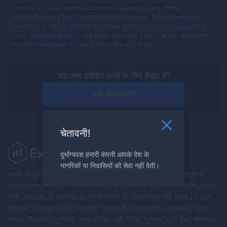
Embark on your trading adventure by employing these
straightforward risk management strategies. Remember, smart
investing is about making informed decisions and safeguarding
your finances. Stick to the plan, diversify your trades, and invest
within your means to enjoy the trading journey.
क्या आप ट्रेडिंग करने के लिए तैयार हैं?
अभी रजिस्टर करें
चेतावनी!
दुर्भाग्यवश हमारी कंपनी आपके देश के
नागरिकों या निवासियों को सेवा नहीं देती।
कंपनी ऑस्ट्रेलिया, ऑस्ट्रिया, बेलारूस, बेल्जियम, बुल्गारिया, कनाडा, क्रोएशिया,
साइप्रस गणराज्य, चेक गणराज्य, डेनमार्क, एस्टोनिया, फिनलैंड, फ्रांस, जर्मनी, ग्रीस,
हंगरी, आइसलैंड के नागरिकों और/या निवासियों को सेवाएं प्रदान नहीं करती है। ईरान,
आयरलैंड, इज़राइल, इटली, लातविया, लिकटेंस्टीन, लिथुआनिया, लक्ज़मबर्ग, माल्टा,
म्यांमार, नीदरलैंड, न्यूजीलैंड, उत्तर कोरिया, नॉर्वे, पोलैंड, पुर्तगाल, प्यूर्टो रिको, रोमानिया,