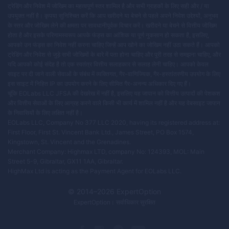
ट्रेडिंग और निवेश में जोखिम का महत्वपूर्ण स्तर शामिल है और सभी ग्राहकों के लिए सही और / या
उपयुक्त नहीं है। कृपया सुनिश्चित करें कि आप खरीदने या बेचने से पहले अपने निवेश उद्देश्यों, अनुभव
के स्तर और जोखिम लेने की क्षमता पर सावधानीपूर्वक विचार करें। खरीदने या बेचने से वित्तीय जोखिम
होता है और इसके परिणामस्वरूप आपके फंड्स का आंशिक या पूर्ण नुकसान हो सकता है, इसलिए,
आपको उन फंड्स का निवेश नहीं करना चाहिए जिन्हें आप खोने का जोखिम नहीं उठा सकते हैं। आपको
ट्रेडिंग और निवेश से जुड़े सभी जोखिमों के बारे में पता होना चाहिए और पूरी तरह से समझना चाहिए, और
यदि आपको कोई संदेह है तो एक स्वतंत्र वित्तीय सलाहकार से सलाह लेनी चाहिए। आपको केवल
साइट पर दी जाने वाली सेवाओं के संबंध में व्यक्तिगत, गैर-वाणिज्यिक, गैर-हस्तांतरणीय उपयोग के लिए
इस साइट में निहित IP का उपयोग करने के लिए सीमित गैर-अनन्य अधिकार दिए गए हैं।
चूंकि EOLabs LLC JFSA की देखरेख में नहीं है, इसलिए यह जापान को वित्तीय उत्पादों की पेशकश
और वित्तीय सेवाओं के लिए आग्रह करने वाले किसी भी कार्य में शामिल नहीं है और यह वेबसाइट जापान
के निवासियों के लिए लक्षित नहीं है।
EOLabs LLC, Company No 377 LLC 2020, having its registered address at:
First Floor, First St. Vincent Bank Ltd., James Street, PO Box 1574,
Kingstown, St. Vincent and the Grenadines.
Merchant Company: Highmax LTD, company No: 124393, MOL: Main
Street 5-9, Gibraltar, GX11 1AA, Gibraltar.
HighMax Ltd is acting as the Payment Agent for EOLabs LLC.
© 2014–
2026
ExpertOption
ExpertOption
। सर्वाधिकार सुरक्षित