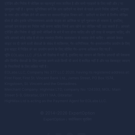
ट्रेडिंग और निवेश में जोखिम का महत्वपूर्ण स्तर शामिल है और सभी ग्राहकों के लिए सही और / या
उपयुक्त नहीं है। कृपया सुनिश्चित करें कि आप खरीदने या बेचने से पहले अपने निवेश उद्देश्यों, अनुभव
के स्तर और जोखिम लेने की क्षमता पर सावधानीपूर्वक विचार करें। खरीदने या बेचने से वित्तीय जोखिम
होता है और इसके परिणामस्वरूप आपके फंड्स का आंशिक या पूर्ण नुकसान हो सकता है, इसलिए,
आपको उन फंड्स का निवेश नहीं करना चाहिए जिन्हें आप खोने का जोखिम नहीं उठा सकते हैं। आपको
ट्रेडिंग और निवेश से जुड़े सभी जोखिमों के बारे में पता होना चाहिए और पूरी तरह से समझना चाहिए, और
यदि आपको कोई संदेह है तो एक स्वतंत्र वित्तीय सलाहकार से सलाह लेनी चाहिए। आपको केवल
साइट पर दी जाने वाली सेवाओं के संबंध में व्यक्तिगत, गैर-वाणिज्यिक, गैर-हस्तांतरणीय उपयोग के लिए
इस साइट में निहित IP का उपयोग करने के लिए सीमित गैर-अनन्य अधिकार दिए गए हैं।
चूंकि EOLabs LLC JFSA की देखरेख में नहीं है, इसलिए यह जापान को वित्तीय उत्पादों की पेशकश
और वित्तीय सेवाओं के लिए आग्रह करने वाले किसी भी कार्य में शामिल नहीं है और यह वेबसाइट जापान
के निवासियों के लिए लक्षित नहीं है।
EOLabs LLC, Company No 377 LLC 2020, having its registered address at:
First Floor, First St. Vincent Bank Ltd., James Street, PO Box 1574,
Kingstown, St. Vincent and the Grenadines.
Merchant Company: Highmax LTD, company No: 124393, MOL: Main
Street 5-9, Gibraltar, GX11 1AA, Gibraltar.
HighMax Ltd is acting as the Payment Agent for EOLabs LLC.
© 2014–
2026
ExpertOption
ExpertOption
। सर्वाधिकार सुरक्षित